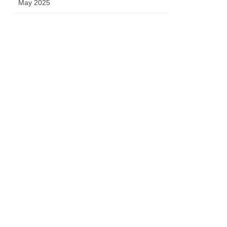
May 2025