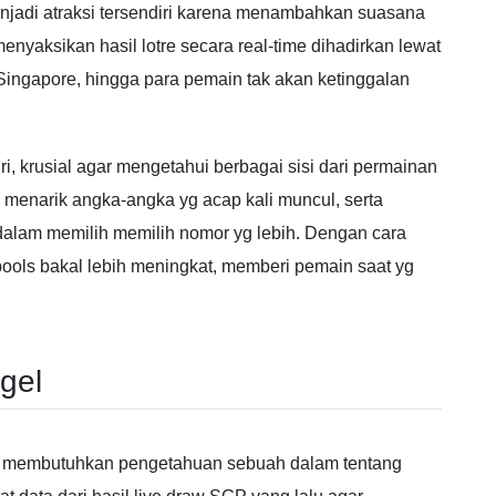
menjadi atraksi tersendiri karena menambahkan suasana
nyaksikan hasil lotre secara real-time dihadirkan lewat
Singapore, hingga para pemain tak akan ketinggalan
, krusial agar mengetahui berbagai sisi dari permainan
, menarik angka-angka yg acap kali muncul, serta
 dalam memilih memilih nomor yg lebih. Dengan cara
pools bakal lebih meningkat, memberi pemain saat yg
gel
 membutuhkan pengetahuan sebuah dalam tentang