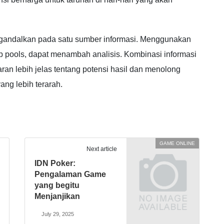
ngandalkan pada satu sumber informasi. Menggunakan
gp pools, dapat menambah analisis. Kombinasi informasi
n lebih jelas tentang potensi hasil dan menolong
ng lebih terarah.
GAME ONLINE
Next article
IDN Poker:
Pengalaman Game
yang begitu
Menjanjikan
July 29, 2025