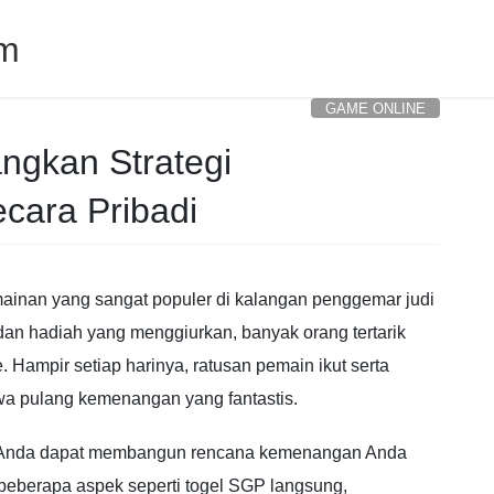
om
GAME ONLINE
gkan Strategi
cara Pribadi
mainan yang sangat populer di kalangan penggemar judi
dan hadiah yang menggiurkan, banyak orang tertarik
 Hampir setiap harinya, ratusan pemain ikut serta
a pulang kemenangan yang fantastis.
ara Anda dapat membangun rencana kemenangan Anda
beberapa aspek seperti togel SGP langsung,