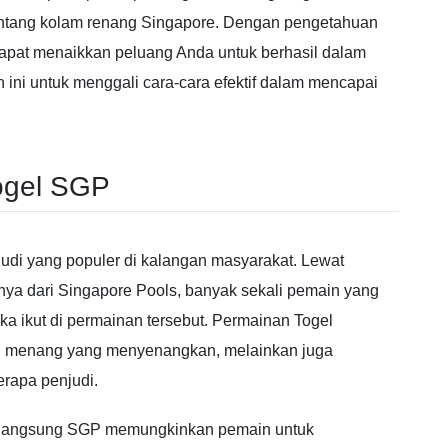
tentang kolam renang Singapore. Dengan pengetahuan
apat menaikkan peluang Anda untuk berhasil dalam
an ini untuk menggali cara-cara efektif dalam mencapai
ogel SGP
judi yang populer di kalangan masyarakat. Lewat
tnya dari Singapore Pools, banyak sekali pemain yang
a ikut di permainan tersebut. Permainan Togel
g menang yang menyenangkan, melainkan juga
rapa penjudi.
ian langsung SGP memungkinkan pemain untuk