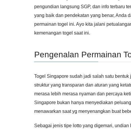
pengundian langsung SGP, dan info terbaru 
yang baik dan pendekatan yang benar, Anda d
permainan togel ini. Ayo kita jalani petualang
kemenangan togel saat ini.
Pengenalan Permainan T
Togel Singapore sudah jadi salah satu bentuk 
struktur yang transparan dan aturan yang keta
merasa lebih merasa nyaman dan percaya ketik
Singapore bukan hanya menyediakan peluan
menawarkan saat yg menyenangkan buat bebe
Sebagai jenis tipe lotto yang digemari, und