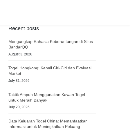
Recent posts
Mengungkap Rahasia Keberuntungan di Situs
BandarQQ
August 3, 2026
Togel Hongkong: Kenali Ciri-Ciri dan Evaluasi
Market
July 31, 2026
Taktik Ampuh Menggunakan Kawan Togel
untuk Meraih Banyak
July 29, 2026
Data Keluaran Togel China: Memanfaatkan
Informasi untuk Meningkatkan Peluang