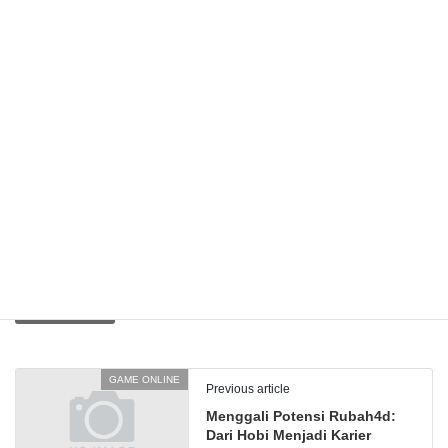
dapat memberikan motivasi dan dorongan. Hubungan yang
terjalin dalam komunitas ini seringkali membawa kepada
persahabatan yang lebih dari sekadar bermain.
Terakhir, bergabung dengan komunitas rubah4d juga membuka
peluang untuk mengikuti event dan kompetisi yang
diselenggarakan. Banyak komunitas yang mengadakan
perlombaan atau turnamen dengan hadiah menarik. Keterlibatan
dalam event semacam ini tidak hanya menambah pengalaman
tetapi juga meningkatkan keterampilan bermain. Komunitas
memberikan wadah untuk menunjukkan kemampuan,
berkompetisi dengan cara yang sehat, dan meraih prestasi
bersama.
GAME ONLINE
Categories
GAME ONLINE
Previous article
Menggali Potensi Rubah4d:
Dari Hobi Menjadi Karier