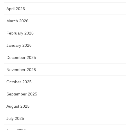
April 2026
March 2026
February 2026
January 2026
December 2025
November 2025
October 2025
September 2025
August 2025
July 2025