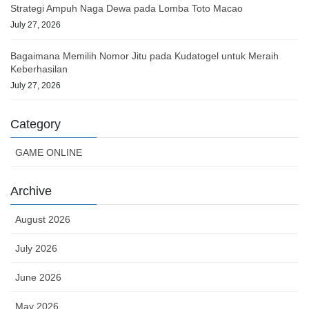
Strategi Ampuh Naga Dewa pada Lomba Toto Macao
July 27, 2026
Bagaimana Memilih Nomor Jitu pada Kudatogel untuk Meraih
Keberhasilan
July 27, 2026
Category
GAME ONLINE
Archive
August 2026
July 2026
June 2026
May 2026