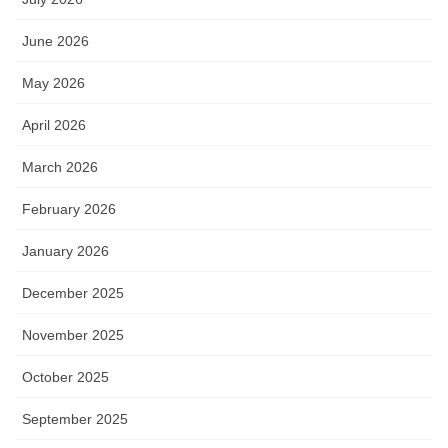
June 2026
May 2026
April 2026
March 2026
February 2026
January 2026
December 2025
November 2025
October 2025
September 2025