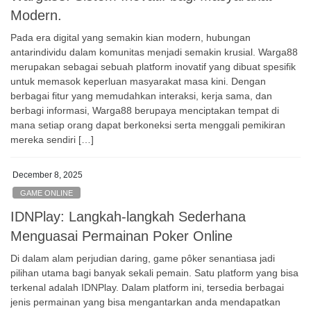
Modern.
Pada era digital yang semakin kian modern, hubungan
antarindividu dalam komunitas menjadi semakin krusial. Warga88
merupakan sebagai sebuah platform inovatif yang dibuat spesifik
untuk memasok keperluan masyarakat masa kini. Dengan
berbagai fitur yang memudahkan interaksi, kerja sama, dan
berbagi informasi, Warga88 berupaya menciptakan tempat di
mana setiap orang dapat berkoneksi serta menggali pemikiran
mereka sendiri […]
December 8, 2025
GAME ONLINE
IDNPlay: Langkah-langkah Sederhana
Menguasai Permainan Poker Online
Di dalam alam perjudian daring, game pôker senantiasa jadi
pilihan utama bagi banyak sekali pemain. Satu platform yang bisa
terkenal adalah IDNPlay. Dalam platform ini, tersedia berbagai
jenis permainan yang bisa mengantarkan anda mendapatkan