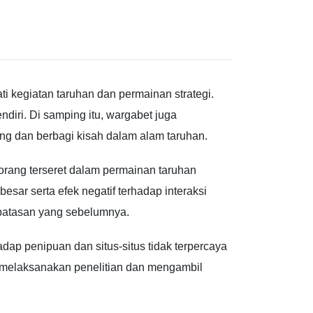
i kegiatan taruhan dan permainan strategi.
diri. Di samping itu, wargabet juga
g dan berbagi kisah dalam alam taruhan.
rang terseret dalam permainan taruhan
esar serta efek negatif terhadap interaksi
i batasan yang sebelumnya.
dap penipuan dan situs-situs tidak terpercaya
k melaksanakan penelitian dan mengambil