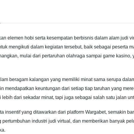
 elemen hobi serta kesempatan berbisnis dalam alam judi vir
 untuk mengikuti dalam kegiatan tersebut, baik sebagai peserta 
angkan, mulai dari pertaruhan olahraga sampai game kasino, 
alam beragam kalangan yang memiliki minat sama serupa dalam
in mendapatkan keuntungan dari setiap tiap taruhan yang mere
 lebih dari sekadar minat, tapi juga sebagai salah satu jalan
 insentif yang ditawarkan dari platform Wargabet, semakin b
pertumbuhan industri judi virtual, dan memberikan banyak pe
ka.