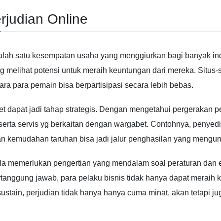
rjudian Online
lah satu kesempatan usaha yang menggiurkan bagi banyak ind
ng melihat potensi untuk meraih keuntungan dari mereka. Situs
ra para pemain bisa berpartisipasi secara lebih bebas.
t dapat jadi tahap strategis. Dengan mengetahui pergerakan pe
serta servis yg berkaitan dengan wargabet. Contohnya, penyedi
n kemudahan taruhan bisa jadi jalur penghasilan yang mengu
pula memerlukan pengertian yang mendalam soal peraturan dan e
rtanggung jawab, para pelaku bisnis tidak hanya dapat meraih 
sustain, perjudian tidak hanya hanya cuma minat, akan tetapi j