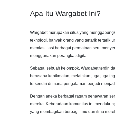
Apa Itu Wargabet Ini?
Wargabet merupakan situs yang menggabungkan
teknologi, banyak orang yang tertarik tertarik
memfasilitasi berbagai permainan seru menyen
menggunakan perangkat digital.
Sebagai sebuah kelompok, Wargabet terdiri d
berusaha kenikmatan, melainkan juga juga ing
tersendiri di mana pengalaman berjudi menjadi
Dengan aneka berbagai ragam penawaran serta
mereka. Keberadaan komunitas ini mendukung 
yang membagikan berbagi ilmu dan ilmu mere