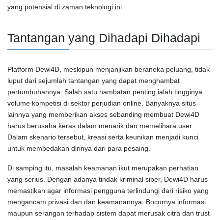
yang potensial di zaman teknologi ini.
Tantangan yang Dihadapi Dihadapi
Platform Dewi4D, meskipun menjanjikan beraneka peluang, tidak
luput dari sejumlah tantangan yang dapat menghambat
pertumbuhannya. Salah satu hambatan penting ialah tingginya
volume kompetisi di sektor perjudian online. Banyaknya situs
lainnya yang memberikan akses sebanding membuat Dewi4D
harus berusaha keras dalam menarik dan memelihara user.
Dalam skenario tersebut, kreasi serta keunikan menjadi kunci
untuk membedakan dirinya dari para pesaing.
Di samping itu, masalah keamanan ikut merupakan perhatian
yang serius. Dengan adanya tindak kriminal siber, Dewi4D harus
memastikan agar informasi pengguna terlindungi dari risiko yang
mengancam privasi dan dan keamanannya. Bocornya informasi
maupun serangan terhadap sistem dapat merusak citra dan trust