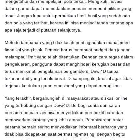
mengetahui dan mempelajari pola terkait. Mengikuti inovasi
dalam game dapat memudahkan pemain membuat pilihan yang
tepat. Jangan lupa untuk perhatikan hasil-hasil yang sudah ada
dan pola yang terlihat, karena ini bisa menjadi tanda tentang apa
apa saja terjadi di putaran selanjutnya.
Metode tambahan yang tidak kalah penting adalah manajemen
finansial yang bijak. Pemain harus membuat budget dan jangan
melampaui limit yang telah ditentukan. Dengan cara tegas dalam
pengeluaran, pengguna dapat menghindari kerugian besar dan
terus menikmati pengalaman bergamble di Dewi4D tanpa
tekanan duit yang terlalu berat. Di samping itu, krusial agar tidak
terjebak ke dalam game emosional yang dapat merugikan.
Yang terakhir, bergabunglah di masyarakat atau diskusi online
yang terhubung dengan Dewi4D. Berbagi cerita dan saran
bersama pemain lain bisa menyediakan perspektif baru dan
menawarkan strategi yang lebih ampuh. Pembicaraan antar
sesama pemain sering menyediakan informasi berharga yang
tidak bisa didapatkan saat bermasing-masing, dengan begitu