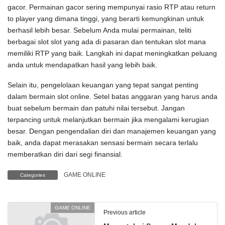
gacor. Permainan gacor sering mempunyai rasio RTP atau return
to player yang dimana tinggi, yang berarti kemungkinan untuk
berhasil lebih besar. Sebelum Anda mulai permainan, teliti
berbagai slot slot yang ada di pasaran dan tentukan slot mana
memiliki RTP yang baik. Langkah ini dapat meningkatkan peluang
anda untuk mendapatkan hasil yang lebih baik.
Selain itu, pengelolaan keuangan yang tepat sangat penting
dalam bermain slot online. Setel batas anggaran yang harus anda
buat sebelum bermain dan patuhi nilai tersebut. Jangan
terpancing untuk melanjutkan bermain jika mengalami kerugian
besar. Dengan pengendalian diri dan manajemen keuangan yang
baik, anda dapat merasakan sensasi bermain secara terlalu
memberatkan diri dari segi finansial.
GAME ONLINE
Categories
GAME ONLINE
Previous article