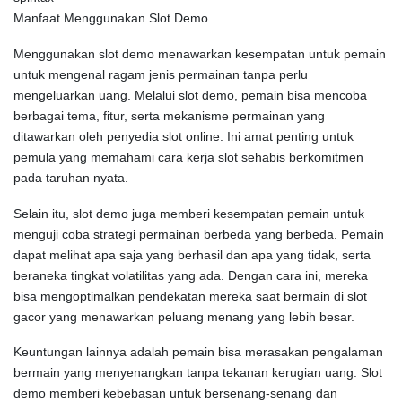
Manfaat Menggunakan Slot Demo
Menggunakan slot demo menawarkan kesempatan untuk pemain
untuk mengenal ragam jenis permainan tanpa perlu
mengeluarkan uang. Melalui slot demo, pemain bisa mencoba
berbagai tema, fitur, serta mekanisme permainan yang
ditawarkan oleh penyedia slot online. Ini amat penting untuk
pemula yang memahami cara kerja slot sehabis berkomitmen
pada taruhan nyata.
Selain itu, slot demo juga memberi kesempatan pemain untuk
menguji coba strategi permainan berbeda yang berbeda. Pemain
dapat melihat apa saja yang berhasil dan apa yang tidak, serta
beraneka tingkat volatilitas yang ada. Dengan cara ini, mereka
bisa mengoptimalkan pendekatan mereka saat bermain di slot
gacor yang menawarkan peluang menang yang lebih besar.
Keuntungan lainnya adalah pemain bisa merasakan pengalaman
bermain yang menyenangkan tanpa tekanan kerugian uang. Slot
demo memberi kebebasan untuk bersenang-senang dan