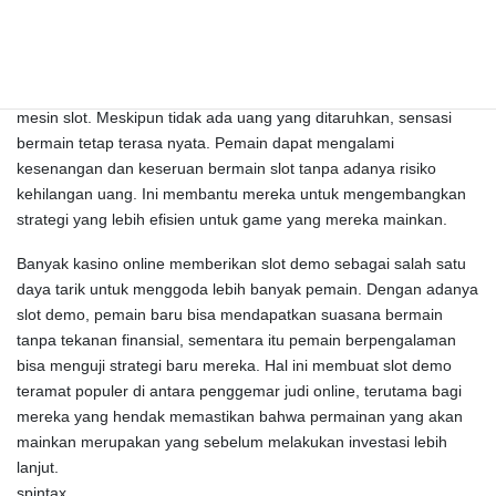
menggunakan uang sungguhan.
Slot demo umumnya memberikan jumlah uang virtual yang
digunakan pemain untuk berputar dan menjelajahi beragam tipe
mesin slot. Meskipun tidak ada uang yang ditaruhkan, sensasi
bermain tetap terasa nyata. Pemain dapat mengalami
kesenangan dan keseruan bermain slot tanpa adanya risiko
kehilangan uang. Ini membantu mereka untuk mengembangkan
strategi yang lebih efisien untuk game yang mereka mainkan.
Banyak kasino online memberikan slot demo sebagai salah satu
daya tarik untuk menggoda lebih banyak pemain. Dengan adanya
slot demo, pemain baru bisa mendapatkan suasana bermain
tanpa tekanan finansial, sementara itu pemain berpengalaman
bisa menguji strategi baru mereka. Hal ini membuat slot demo
teramat populer di antara penggemar judi online, terutama bagi
mereka yang hendak memastikan bahwa permainan yang akan
mainkan merupakan yang sebelum melakukan investasi lebih
lanjut.
spintax