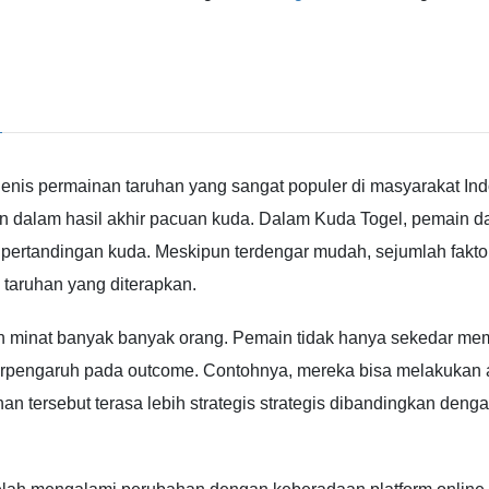
enis permainan taruhan yang sangat populer di masyarakat Ind
n dalam hasil akhir pacuan kuda. Dalam Kuda Togel, pemain d
 pertandingan kuda. Meskipun terdengar mudah, sejumlah fak
k taruhan yang diterapkan.
h minat banyak banyak orang. Pemain tidak hanya sekedar me
rpengaruh pada outcome. Contohnya, mereka bisa melakukan a
n tersebut terasa lebih strategis strategis dibandingkan denga