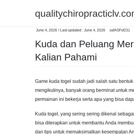
Skip
Skip
to
to
qualitychiropracticlv.c
the
the
content
Navigation
June 4, 2026
/ Last updated :
June 4, 2026
safASFsf231
Kuda dan Peluang Mer
Kalian Pahami
Game kuda togel sudah jadi salah satu bentuk
mengikutinya, banyak orang berminat untuk m
permainan ini bekerja serta apa yang bisa d
Kuda togel, yang sering sering dikenal sebaga
bisa diterapkan untuk membantu Anda membuat k
dan tips untuk memaksimalkan kesempatan A