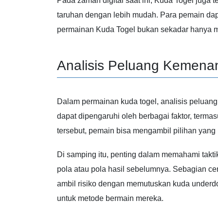
Pada zaman digital saat ini, Kuda Togel jug
taruhan dengan lebih mudah. Para pemain dap
permainan Kuda Togel bukan sekadar hanya mer
Analisis Peluang Kemena
Dalam permainan kuda togel, analisis peluang
dapat dipengaruhi oleh berbagai faktor, terma
tersebut, pemain bisa mengambil pilihan yang 
Di samping itu, penting dalam memahami taktik
pola atau pola hasil sebelumnya. Sebagian ce
ambil risiko dengan memutuskan kuda underd
untuk metode bermain mereka.