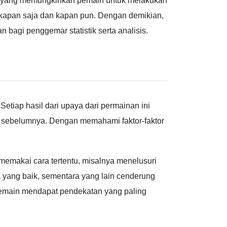
ine yang memungkinkan pemain untuk melakukan
 kapan saja dan kapan pun. Dengan demikian,
bagi penggemar statistik serta analisis.
etiap hasil dari upaya dari permainan ini
pan sebelumnya. Dengan memahami faktor-faktor
 memakai cara tertentu, misalnya menelusuri
 yang baik, sementara yang lain cenderung
pemain mendapat pendekatan yang paling