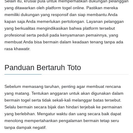
Selain itu, krusial pula untuk memperhatikan dukungan pelanggan
yang ditawarkan oleh platform togel online. Pastikan mereka
memiliki dukungan yang responsif dan siap membantu Anda
kapan saja Anda memerlukan pertolongan. Layanan pelanggan
yang berkualitas mengindikasikan bahwa platform tersebut
profesional serta peduli pada kenyamanan pemainnya, yang
membuat Anda bisa bermain dalam keadaan tenang tanpa ada
rasa khawatir.
Panduan Bertaruh Toto
Sebelum memasang taruhan, penting agar membuat rencana
yang matang. Tentukan anggaran untuk akan digunakan dalam
bermain togel serta tidak sekali-kali melanggar batas tersebut.
Selalu bermain secara bijak dan hindari terjebak ke permainan
yang berlebihan. Mengatur waktu dan uang secara baik dapat
menolong mempertahankan pengalaman bermain tetap seru
tanpa dampak negatif.