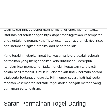
Selanjutnya, penting adalah selalu mengupdate data seputar
lotere saat ini dari sumber yang terpercaya. Ada banyak web
yang memberikan prediksi lotere yang dibandingkan pada analisis
analisa mendalam, mulai dari pengamatan nomor-nomor yang
telah keluar hingga penerapan formula tertentu. Memanfaatkan
informasi tersebut dengan bijak dapat meningkatkan kesempatan
anda untuk memenangkan. Tidak usah ragu-ragu untuk riset riset
dan membandingkan prediksi dari beberapa lain.
Yang terakhir, tetaplah ingat bahwasanya lotere adalah sebuah
permainan yang mengandalkan keberuntungan. Meskipun
ramalan bisa membantu, tiada mungkin kepastian yang pasti
dalam hasil tersebut. Untuk itu, disarankan untuk bermain secara
bijak serta bertanggungjawab. Pilih nomor secara hati-hati serta
rasakan kesempatan bermain togel daring dengan metode yang
dan aman serta tentram.
Saran Permainan Togel Daring