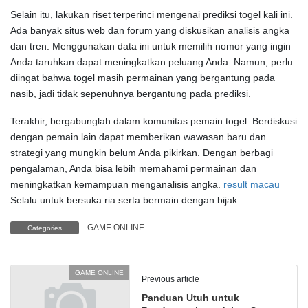
Selain itu, lakukan riset terperinci mengenai prediksi togel kali ini.
Ada banyak situs web dan forum yang diskusikan analisis angka
dan tren. Menggunakan data ini untuk memilih nomor yang ingin
Anda taruhkan dapat meningkatkan peluang Anda. Namun, perlu
diingat bahwa togel masih permainan yang bergantung pada
nasib, jadi tidak sepenuhnya bergantung pada prediksi.
Terakhir, bergabunglah dalam komunitas pemain togel. Berdiskusi
dengan pemain lain dapat memberikan wawasan baru dan
strategi yang mungkin belum Anda pikirkan. Dengan berbagi
pengalaman, Anda bisa lebih memahami permainan dan
meningkatkan kemampuan menganalisis angka.
result macau
Selalu untuk bersuka ria serta bermain dengan bijak.
GAME ONLINE
Categories
GAME ONLINE
Previous article
Panduan Utuh untuk