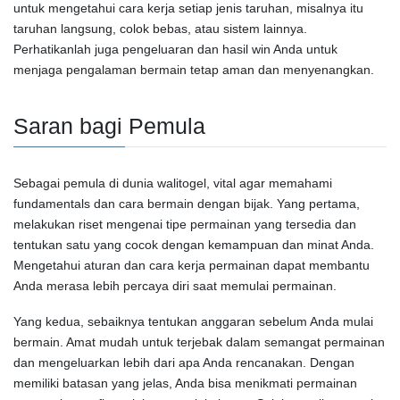
untuk mengetahui cara kerja setiap jenis taruhan, misalnya itu
taruhan langsung, colok bebas, atau sistem lainnya.
Perhatikanlah juga pengeluaran dan hasil win Anda untuk
menjaga pengalaman bermain tetap aman dan menyenangkan.
Saran bagi Pemula
Sebagai pemula di dunia walitogel, vital agar memahami
fundamentals dan cara bermain dengan bijak. Yang pertama,
melakukan riset mengenai tipe permainan yang tersedia dan
tentukan satu yang cocok dengan kemampuan dan minat Anda.
Mengetahui aturan dan cara kerja permainan dapat membantu
Anda merasa lebih percaya diri saat memulai permainan.
Yang kedua, sebaiknya tentukan anggaran sebelum Anda mulai
bermain. Amat mudah untuk terjebak dalam semangat permainan
dan mengeluarkan lebih dari apa Anda rencanakan. Dengan
memiliki batasan yang jelas, Anda bisa menikmati permainan