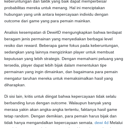
keberuntungan dan taktik yang baik dapat memperbesar
probabilitas mereka untuk menang. Hal ini menciptakan
hubungan yang unik antara kepercayaan individu dengan
outcome dari game yang para pemain mainkan.
Analisis kesempatan di Dewi4D mengungkapkan bahwa terdapat
beragam jenis permainan yang menyediakan berbagai level
resiko dan reward. Beberapa game fokus pada keberuntungan,
sedangkan yang lainnya mengizinkan player untuk membuat
keputusan yang lebih strategis. Dengan memahami peluang yang
tersedia, player dapat lebih bijak dalam menentukan tipe
permainan yang ingin dimainkan, dan bagaimana para pemain
mengatur taruhan mereka untuk memaksimalkan hasil yang
diharapkan.
Di sisi lain, kritis untuk diingat bahwa kepercayaan tidak selalu
berbanding lurus dengan outcome. Walaupun banyak yang
merasa yakin akan angka-angka tertentu, faktanya hasil game
tetap random. Dengan demikian, para pemain harus bijak dan
tidak hanya mengandalkan kepercayaan semata.
dewi 4d
Melalui