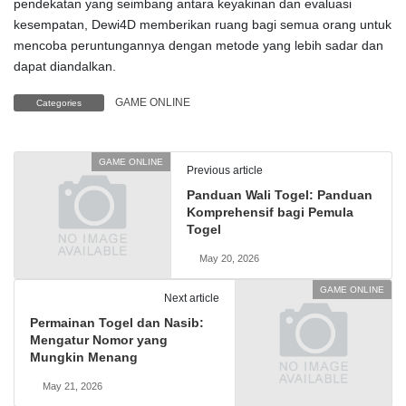
pendekatan yang seimbang antara keyakinan dan evaluasi
kesempatan, Dewi4D memberikan ruang bagi semua orang untuk
mencoba peruntungannya dengan metode yang lebih sadar dan
dapat diandalkan.
GAME ONLINE
Categories
GAME ONLINE
Previous article
Panduan Wali Togel: Panduan
Komprehensif bagi Pemula
Togel
May 20, 2026
GAME ONLINE
Next article
Permainan Togel dan Nasib:
Mengatur Nomor yang
Mungkin Menang
May 21, 2026