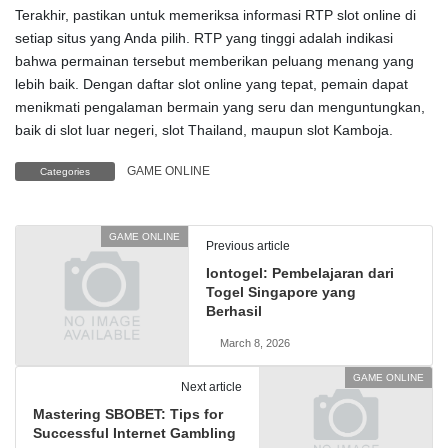
Terakhir, pastikan untuk memeriksa informasi RTP slot online di
setiap situs yang Anda pilih. RTP yang tinggi adalah indikasi
bahwa permainan tersebut memberikan peluang menang yang
lebih baik. Dengan daftar slot online yang tepat, pemain dapat
menikmati pengalaman bermain yang seru dan menguntungkan,
baik di slot luar negeri, slot Thailand, maupun slot Kamboja.
GAME ONLINE
Categories
GAME ONLINE
Previous article
Iontogel: Pembelajaran dari
Togel Singapore yang
Berhasil
March 8, 2026
GAME ONLINE
Next article
Mastering SBOBET: Tips for
Successful Internet Gambling