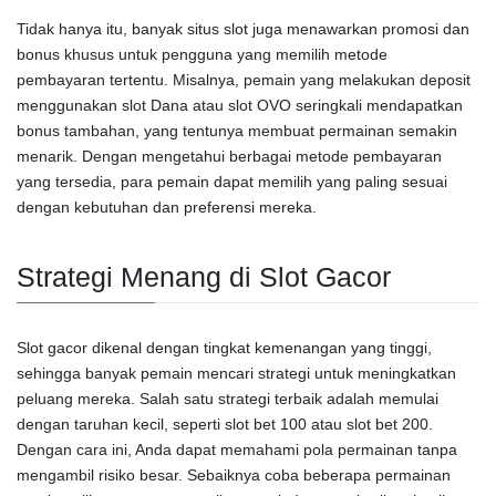
Tidak hanya itu, banyak situs slot juga menawarkan promosi dan
bonus khusus untuk pengguna yang memilih metode
pembayaran tertentu. Misalnya, pemain yang melakukan deposit
menggunakan slot Dana atau slot OVO seringkali mendapatkan
bonus tambahan, yang tentunya membuat permainan semakin
menarik. Dengan mengetahui berbagai metode pembayaran
yang tersedia, para pemain dapat memilih yang paling sesuai
dengan kebutuhan dan preferensi mereka.
Strategi Menang di Slot Gacor
Slot gacor dikenal dengan tingkat kemenangan yang tinggi,
sehingga banyak pemain mencari strategi untuk meningkatkan
peluang mereka. Salah satu strategi terbaik adalah memulai
dengan taruhan kecil, seperti slot bet 100 atau slot bet 200.
Dengan cara ini, Anda dapat memahami pola permainan tanpa
mengambil risiko besar. Sebaiknya coba beberapa permainan