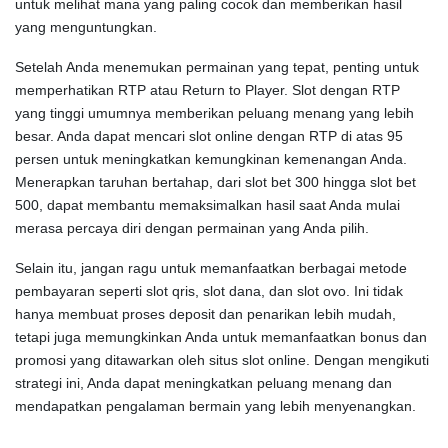
untuk melihat mana yang paling cocok dan memberikan hasil
yang menguntungkan.
Setelah Anda menemukan permainan yang tepat, penting untuk
memperhatikan RTP atau Return to Player. Slot dengan RTP
yang tinggi umumnya memberikan peluang menang yang lebih
besar. Anda dapat mencari slot online dengan RTP di atas 95
persen untuk meningkatkan kemungkinan kemenangan Anda.
Menerapkan taruhan bertahap, dari slot bet 300 hingga slot bet
500, dapat membantu memaksimalkan hasil saat Anda mulai
merasa percaya diri dengan permainan yang Anda pilih.
Selain itu, jangan ragu untuk memanfaatkan berbagai metode
pembayaran seperti slot qris, slot dana, dan slot ovo. Ini tidak
hanya membuat proses deposit dan penarikan lebih mudah,
tetapi juga memungkinkan Anda untuk memanfaatkan bonus dan
promosi yang ditawarkan oleh situs slot online. Dengan mengikuti
strategi ini, Anda dapat meningkatkan peluang menang dan
mendapatkan pengalaman bermain yang lebih menyenangkan.