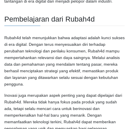
tantangan di era digital dan menjadi pelopor dalam industri.
Pembelajaran dari Rubah4d
Rubah4d telah menunjukkan bahwa adaptasi adalah kunci sukses
di era digital. Dengan terus menyesuaikan diri terhadap
perubahan teknologi dan perilaku konsumen, Rubah4d mampu
mempertahankan relevansi dan daya saingnya. Melalui analisis
data dan pemahaman yang mendalam tentang pasar, mereka
berhasil menciptakan strategi yang efektif, memastikan produk
dan layanan yang ditawarkan selalu sesuai dengan kebutuhan
pengguna.
Inovasi juga merupakan aspek penting yang dapat dipelajari dari
Rubah4d. Mereka tidak hanya fokus pada produk yang sudah
ada, tetapi selalu mencari cara untuk berinovasi dan
memperkenalkan hal-hal baru yang menarik. Dengan
memanfaatkan teknologi terkini, Rubah4d dapat memberikan
pengalaman yang unik dan memuaskan bagi pelanggan,