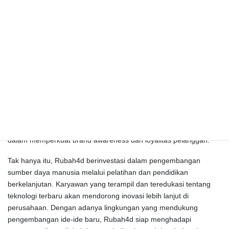
yang tidak hanya efisien, tetapi juga lebih responsif terhadap
kebutuhan pelanggan. Ini menunjukkan bahwa inovasi tidak
hanya soal menciptakan produk baru, tetapi juga tentang
meningkatkan proses yang ada.
Dalam konteks pemasaran, Rubah4d memanfaatkan platform
digital untuk menjangkau audiens yang lebih luas. Strategi
pemasaran yang berbasis data memungkinkan perusahaan ini
untuk memahami tren pasar dan perilaku konsumen dengan lebih
baik. Dengan demikian, mereka dapat menciptakan kampanye
yang lebih tepat sasaran dan relevan. Penggunaan media sosial
sebagai alat promosi juga telah membuktikan efektivitasnya
dalam memperkuat brand awareness dan loyalitas pelanggan.
Tak hanya itu, Rubah4d berinvestasi dalam pengembangan
sumber daya manusia melalui pelatihan dan pendidikan
berkelanjutan. Karyawan yang terampil dan teredukasi tentang
teknologi terbaru akan mendorong inovasi lebih lanjut di
perusahaan. Dengan adanya lingkungan yang mendukung
pengembangan ide-ide baru, Rubah4d siap menghadapi