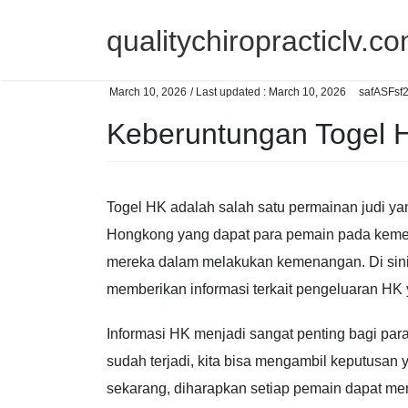
Skip
Skip
to
to
qualitychiropracticlv.c
the
the
content
Navigation
March 10, 2026
/ Last updated :
March 10, 2026
safASFsf
Keberuntungan Togel 
Togel HK adalah salah satu permainan judi ya
Hongkong yang dapat para pemain pada kemen
mereka dalam melakukan kemenangan. Di sini, 
memberikan informasi terkait pengeluaran HK 
Informasi HK menjadi sangat penting bagi pa
sudah terjadi, kita bisa mengambil keputusan
sekarang, diharapkan setiap pemain dapat mend