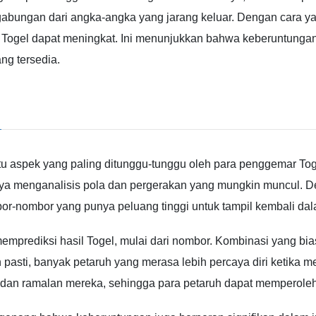
gabungan dari angka-angka yang jarang keluar. Dengan cara yan
gel dapat meningkat. Ini menunjukkan bahwa keberuntungan ti
ng tersedia.
tu aspek yang paling ditunggu-tunggu oleh para penggemar Tog
rupaya menganalisis pola dan pergerakan yang mungkin muncul. 
ombor yang punya peluang tinggi untuk tampil kembali dalam 
mprediksi hasil Togel, mulai dari nombor. Kombinasi yang bi
 pasti, banyak petaruh yang merasa lebih percaya diri ketika
 dan ramalan mereka, sehingga para petaruh dapat memperoleh