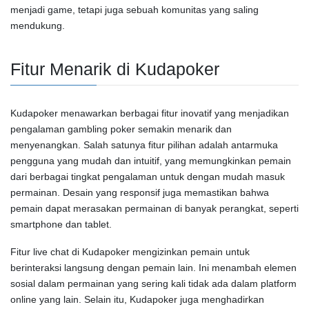
menjadi game, tetapi juga sebuah komunitas yang saling
mendukung.
Fitur Menarik di Kudapoker
Kudapoker menawarkan berbagai fitur inovatif yang menjadikan
pengalaman gambling poker semakin menarik dan
menyenangkan. Salah satunya fitur pilihan adalah antarmuka
pengguna yang mudah dan intuitif, yang memungkinkan pemain
dari berbagai tingkat pengalaman untuk dengan mudah masuk
permainan. Desain yang responsif juga memastikan bahwa
pemain dapat merasakan permainan di banyak perangkat, seperti
smartphone dan tablet.
Fitur live chat di Kudapoker mengizinkan pemain untuk
berinteraksi langsung dengan pemain lain. Ini menambah elemen
sosial dalam permainan yang sering kali tidak ada dalam platform
online yang lain. Selain itu, Kudapoker juga menghadirkan