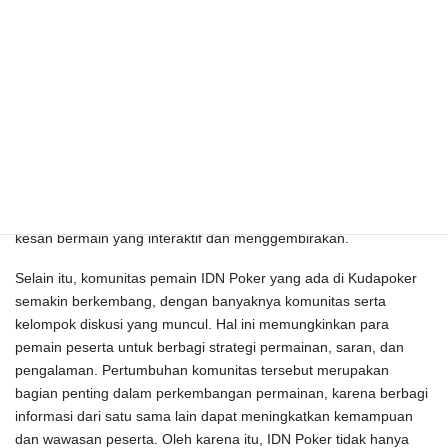
permainan kapan saja dan di mana saja.
Salah satu dari sekian banyak aspek yang mendorong
menyebabkan perkembangan IDN Poker ialah inovasi pada
fasilitas dan servis yang ditawarkan disediakan oleh berbagai
situs semacam Kudapoker. Dengan berbagai jenis permainan dan
kompetisi menarik, peserta tidak hanya diberikan desaf yang
mengasyikkan serta menarik, namun juga kesempatan untuk
memenangkan hadiah besar. IDNPlay sebagai provider utama
juga selalu mengupdate sistem serta tampilan user, memberikan
kesan bermain yang interaktif dan menggembirakan.
Selain itu, komunitas pemain IDN Poker yang ada di Kudapoker
semakin berkembang, dengan banyaknya komunitas serta
kelompok diskusi yang muncul. Hal ini memungkinkan para
pemain peserta untuk berbagi strategi permainan, saran, dan
pengalaman. Pertumbuhan komunitas tersebut merupakan
bagian penting dalam perkembangan permainan, karena berbagi
informasi dari satu sama lain dapat meningkatkan kemampuan
dan wawasan peserta. Oleh karena itu, IDN Poker tidak hanya