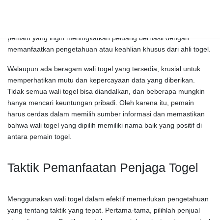
nomor. Dalam permainan togel, nomor yang ditarik sering kali
tampak acak, sehingga banyak pemain merasa kesulitan untuk
memilih pilihan yang tepat. Wali togel menjadi solusi bagi para
pemain yang ingin meningkatkan peluang berhasil dengan
memanfaatkan pengetahuan atau keahlian khusus dari ahli togel.
Walaupun ada beragam wali togel yang tersedia, krusial untuk
memperhatikan mutu dan kepercayaan data yang diberikan.
Tidak semua wali togel bisa diandalkan, dan beberapa mungkin
hanya mencari keuntungan pribadi. Oleh karena itu, pemain
harus cerdas dalam memilih sumber informasi dan memastikan
bahwa wali togel yang dipilih memiliki nama baik yang positif di
antara pemain togel.
Taktik Pemanfaatan Penjaga Togel
Menggunakan wali togel dalam efektif memerlukan pengetahuan
yang tentang taktik yang tepat. Pertama-tama, pilihlah penjual