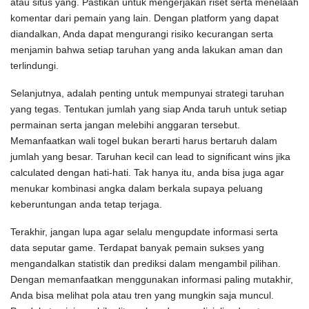
atau situs yang. Pastikan untuk mengerjakan riset serta menelaah
komentar dari pemain yang lain. Dengan platform yang dapat
diandalkan, Anda dapat mengurangi risiko kecurangan serta
menjamin bahwa setiap taruhan yang anda lakukan aman dan
terlindungi.
Selanjutnya, adalah penting untuk mempunyai strategi taruhan
yang tegas. Tentukan jumlah yang siap Anda taruh untuk setiap
permainan serta jangan melebihi anggaran tersebut.
Memanfaatkan wali togel bukan berarti harus bertaruh dalam
jumlah yang besar. Taruhan kecil can lead to significant wins jika
calculated dengan hati-hati. Tak hanya itu, anda bisa juga agar
menukar kombinasi angka dalam berkala supaya peluang
keberuntungan anda tetap terjaga.
Terakhir, jangan lupa agar selalu mengupdate informasi serta
data seputar game. Terdapat banyak pemain sukses yang
mengandalkan statistik dan prediksi dalam mengambil pilihan.
Dengan memanfaatkan menggunakan informasi paling mutakhir,
Anda bisa melihat pola atau tren yang mungkin saja muncul.