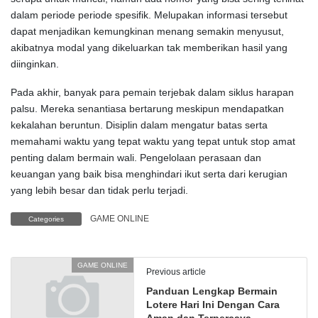
dalam periode periode spesifik. Melupakan informasi tersebut
dapat menjadikan kemungkinan menang semakin menyusut,
akibatnya modal yang dikeluarkan tak memberikan hasil yang
diinginkan.
Pada akhir, banyak para pemain terjebak dalam siklus harapan
palsu. Mereka senantiasa bertarung meskipun mendapatkan
kekalahan beruntun. Disiplin dalam mengatur batas serta
memahami waktu yang tepat waktu yang tepat untuk stop amat
penting dalam bermain wali. Pengelolaan perasaan dan
keuangan yang baik bisa menghindari ikut serta dari kerugian
yang lebih besar dan tidak perlu terjadi.
GAME ONLINE
Categories
GAME ONLINE
Previous article
Panduan Lengkap Bermain
Lotere Hari Ini Dengan Cara