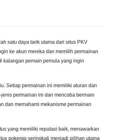
h satu daya tarik utama dari situs PKV
ogin ke akun mereka dan memilih permainan
di kalangan pemain pemula yang ingin
u. Setiap permainan ini memiliki aturan dan
nis-jenis permainan ini dan mencoba bermain
laman dan memahami mekanisme permainan
itus yang memiliki reputasi baik, menawarkan
itus pokerqq seringkali menjadi pilihan utama