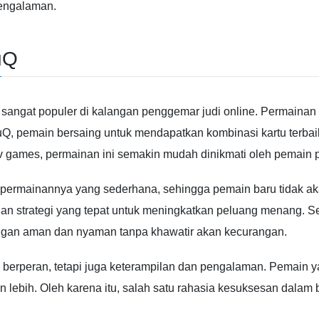
pengalaman.
uQ
angat populer di kalangan penggemar judi online. Permainan i
duQ, pemain bersaing untuk mendapatkan kombinasi kartu terb
v games, permainan ini semakin mudah dinikmati oleh pemai
m permainannya yang sederhana, sehingga pemain baru tidak ak
 strategi yang tepat untuk meningkatkan peluang menang. Sela
engan aman dan nyaman tanpa khawatir akan kecurangan.
 berperan, tetapi juga keterampilan dan pengalaman. Pemai
lebih. Oleh karena itu, salah satu rahasia kesuksesan dalam b