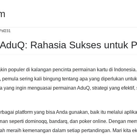
om
Fsf231
AduQ: Rahasia Sukses untuk 
in populer di kalangan pencinta permainan kartu di Indones
 pemula sering kali bingung tentang apa yang diperlukan untuk b
yang ingin menguasai permainan AduQ, strategi yang efektif,
rbagai platform yang bisa Anda gunakan, baik itu melalui aplik
ainan seperti dominoqq, bandarq, dan poker online. Dengan m
ah meraih kemenangan dalam setiap pertandingan. Mari kita ek