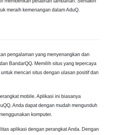
an memberikan pelatihan tambahan. Semakin
 untuk meraih kemenangan dalam AduQ.
stikan pengalaman yang menyenangkan dan
dan BandarQQ. Memilih situs yang tepercaya
tuk mencari situs dengan ulasan positif dan
rangkat mobile. Aplikasi ini biasanya
 AduQQ. Anda dapat dengan mudah mengunduh
s menggunakan komputer.
ilitas aplikasi dengan perangkat Anda. Dengan