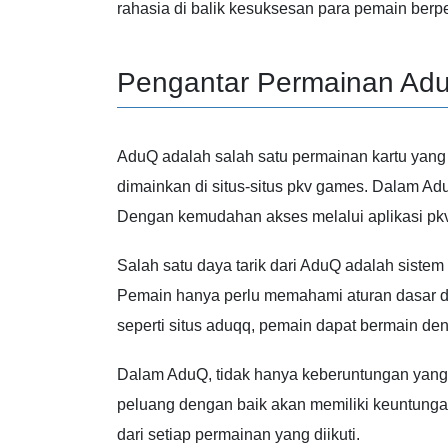
rahasia di balik kesuksesan para pemain ber
Pengantar Permainan Ad
AduQ adalah salah satu permainan kartu yang s
dimainkan di situs-situs pkv games. Dalam A
Dengan kemudahan akses melalui aplikasi pk
Salah satu daya tarik dari AduQ adalah siste
Pemain hanya perlu memahami aturan dasar dan
seperti situs aduqq, pemain dapat bermain d
Dalam AduQ, tidak hanya keberuntungan yang
peluang dengan baik akan memiliki keuntungan 
dari setiap permainan yang diikuti.