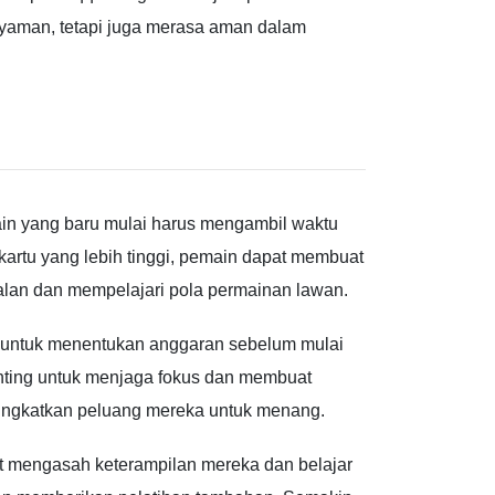
nyaman, tetapi juga merasa aman dalam
in yang baru mulai harus mengambil waktu
kartu yang lebih tinggi, pemain dapat membuat
jalan dan mempelajari pola permainan lawan.
n untuk menentukan anggaran sebelum mulai
nting untuk menjaga fokus dan membuat
ningkatkan peluang mereka untuk menang.
pat mengasah keterampilan mereka dan belajar