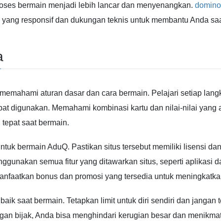
roses bermain menjadi lebih lancar dan menyenangkan.
domin
 yang responsif dan dukungan teknis untuk membantu Anda sa
a
memahami aturan dasar dan cara bermain. Pelajari setiap la
pat digunakan. Memahami kombinasi kartu dan nilai-nilai yan
tepat saat bermain.
 untuk bermain AduQ. Pastikan situs tersebut memiliki lisensi da
gunakan semua fitur yang ditawarkan situs, seperti aplikasi 
nfaatkan bonus dan promosi yang tersedia untuk meningkatka
ik saat bermain. Tetapkan limit untuk diri sendiri dan jangan 
an bijak, Anda bisa menghindari kerugian besar dan menikmati