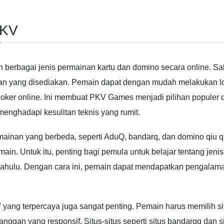
PKV
rbagai jenis permainan kartu dan domino secara online. Sala
an yang disediakan. Pemain dapat dengan mudah melakukan l
poker online. Ini membuat PKV Games menjadi pilihan populer 
nghadapi kesulitan teknis yang rumit.
mainan yang berbeda, seperti AduQ, bandarq, dan domino qiu qi
emain. Untuk itu, penting bagi pemula untuk belajar tentang je
bih dahulu. Dengan cara ini, pemain dapat mendapatkan penga
V yang terpercaya juga sangat penting. Pemain harus memilih s
nggan yang responsif. Situs-situs seperti situs bandarqq dan s