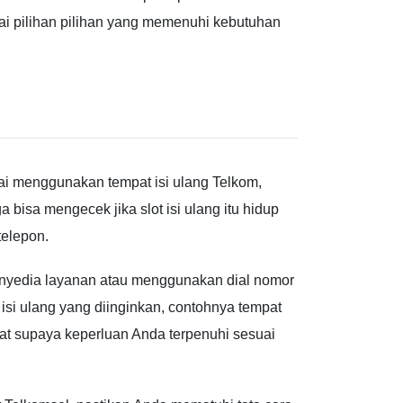
ai pilihan pilihan yang memenuhi kebutuhan
i menggunakan tempat isi ulang Telkom,
bisa mengecek jika slot isi ulang itu hidup
telepon.
penyedia layanan atau menggunakan dial nomor
isi ulang yang diinginkan, contohnya tempat
mat supaya keperluan Anda terpenuhi sesuai