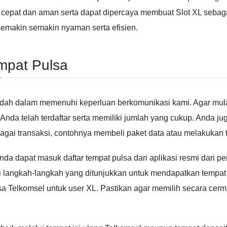
a cepat dan aman serta dapat dipercaya membuat Slot XL sebag
emakin semakin nyaman serta efisien.
pat Pulsa
udah dalam memenuhi keperluan berkomunikasi kami. Agar mula
 telah terdaftar serta memiliki jumlah yang cukup. Anda juga 
gai transaksi, contohnya membeli paket data atau melakukan 
da dapat masuk daftar tempat pulsa dari aplikasi resmi dari 
i langkah-langkah yang ditunjukkan untuk mendapatkan tempat 
sa Telkomsel untuk user XL. Pastikan agar memilih secara cer