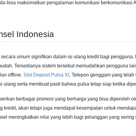
da bisa maksimalkan pengalaman komunikasi berkomunikasi An
sel Indonesia
ara umum signifikan dalam isi ulang kredit bagi pengguna. Me
mudah. Tersedianya sistem tersebut memudahkan pengguna lain 
an offline.
Slot Deposit Pulsa XL
Telepon genggam yang telah t
 ulang serta membuat pasti bahwa pulsa tetap siap ketika dipe
berikan berbagai promosi yang berharga yang bisa diperoleh ole
kredit, akan tetapi juga mendapat kesempatan untuk mendapat
el meningkatkan nilai yang lebih bagi pelanggan yang sering 