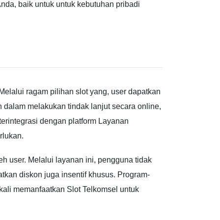
da, baik untuk untuk kebutuhan pribadi
lalui ragam pilihan slot yang, user dapatkan
dalam melakukan tindak lanjut secara online,
erintegrasi dengan platform Layanan
rlukan.
h user. Melalui layanan ini, pengguna tidak
kan diskon juga insentif khusus. Program-
kali memanfaatkan Slot Telkomsel untuk