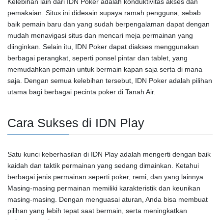
Kelebihan lain dari IDN Poker adalah konduktivitas akses dan
pemakaian. Situs ini didesain supaya ramah pengguna, sebab
baik pemain baru dan yang sudah berpengalaman dapat dengan
mudah menavigasi situs dan mencari meja permainan yang
diinginkan. Selain itu, IDN Poker dapat diakses menggunakan
berbagai perangkat, seperti ponsel pintar dan tablet, yang
memudahkan pemain untuk bermain kapan saja serta di mana
saja. Dengan semua kelebihan tersebut, IDN Poker adalah pilihan
utama bagi berbagai pecinta poker di Tanah Air.
Cara Sukses di IDN Play
Satu kunci keberhasilan di IDN Play adalah mengerti dengan baik
kaidah dan taktik permainan yang sedang dimainkan. Ketahui
berbagai jenis permainan seperti poker, remi, dan yang lainnya.
Masing-masing permainan memiliki karakteristik dan keunikan
masing-masing. Dengan menguasai aturan, Anda bisa membuat
pilihan yang lebih tepat saat bermain, serta meningkatkan