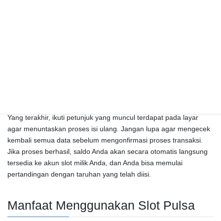
Anda siap untuk memulai langkah proses deposit.
Setelahnya semua hal tersebut dipersiapkan, langkah berikutnya
adalah login ke dalam platform slot yang maupun tentukan. Di
beranda utama, biasanya ada pilihan agar mengerjakan deposit.
Tentukan opsi tersebut serta pilih cara deposit yang sesuai, dalam
hal ini silakan pilih deposit saldo Indosat. Setelah itu, Anda akan
untuk mengisi memasukkan nilai pulsa yang mau Anda
depositkan.
Yang terakhir, ikuti petunjuk yang muncul terdapat pada layar
agar menuntaskan proses isi ulang. Jangan lupa agar mengecek
kembali semua data sebelum mengonfirmasi proses transaksi.
Jika proses berhasil, saldo Anda akan secara otomatis langsung
tersedia ke akun slot milik Anda, dan Anda bisa memulai
pertandingan dengan taruhan yang telah diisi.
Manfaat Menggunakan Slot Pulsa