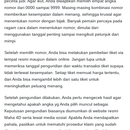
pecinta judi. Agar ikut, Anda diwajibkan memilih empat angka
nomor dari 0000 sampai 9999. Masing-masing kombinasi nomor
memberikan kesempatan dalam menang, sehingga krusial agar
menentukan nomor dengan bijak. Banyak pemain percaya pada
ragam cara dalam menentukan nomor, dimulai dari
menggunakan tanggal penting sampai mengikuti petunjuk dari
mimpi.
Setelah memilih nomor, Anda bisa melakukan pembelian tiket via
tempat resmi maupun dalam online. Jangan lupa untuk
memeriksa tanggal pengundian dan waktu transaksi tiket supaya
tidak terlewat kesempatan. Setiap tiket memuat harga tertentu,
dan Anda bisa mengambil lebih dari satu tiket untuk
meningkatkan peluang menang.
Setelah pengundian dilakukan, Anda perlu mengecek hasil agar
mengetahui apakah angka yg Anda pilih muncul sebagai.
Keputusan pengundian biasanya diumumkan di website resmi
Maha 4D serta lewat media sosial. Apabila Anda mendapatkan
pahala, pastikan untuk mematuhi prosedur klaim yang sudah