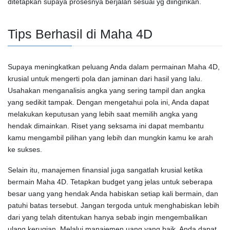
ditetapkan supaya prosesnya berjalan sesuai yg diinginkan.
Tips Berhasil di Maha 4D
Supaya meningkatkan peluang Anda dalam permainan Maha 4D,
krusial untuk mengerti pola dan jaminan dari hasil yang lalu.
Usahakan menganalisis angka yang sering tampil dan angka
yang sedikit tampak. Dengan mengetahui pola ini, Anda dapat
melakukan keputusan yang lebih saat memilih angka yang
hendak dimainkan. Riset yang seksama ini dapat membantu
kamu mengambil pilihan yang lebih dan mungkin kamu ke arah
ke sukses.
Selain itu, manajemen finansial juga sangatlah krusial ketika
bermain Maha 4D. Tetapkan budget yang jelas untuk seberapa
besar uang yang hendak Anda habiskan setiap kali bermain, dan
patuhi batas tersebut. Jangan tergoda untuk menghabiskan lebih
dari yang telah ditentukan hanya sebab ingin mengembalikan
ulang kerugian. Melalui manajemen uang yang baik, Anda dapat