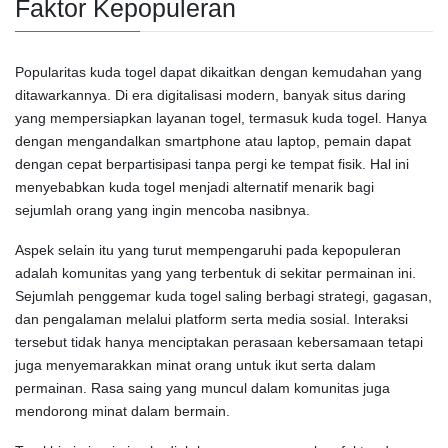
Faktor Kepopuleran
Popularitas kuda togel dapat dikaitkan dengan kemudahan yang
ditawarkannya. Di era digitalisasi modern, banyak situs daring
yang mempersiapkan layanan togel, termasuk kuda togel. Hanya
dengan mengandalkan smartphone atau laptop, pemain dapat
dengan cepat berpartisipasi tanpa pergi ke tempat fisik. Hal ini
menyebabkan kuda togel menjadi alternatif menarik bagi
sejumlah orang yang ingin mencoba nasibnya.
Aspek selain itu yang turut mempengaruhi pada kepopuleran
adalah komunitas yang yang terbentuk di sekitar permainan ini.
Sejumlah penggemar kuda togel saling berbagi strategi, gagasan,
dan pengalaman melalui platform serta media sosial. Interaksi
tersebut tidak hanya menciptakan perasaan kebersamaan tetapi
juga menyemarakkan minat orang untuk ikut serta dalam
permainan. Rasa saing yang muncul dalam komunitas juga
mendorong minat dalam bermain.