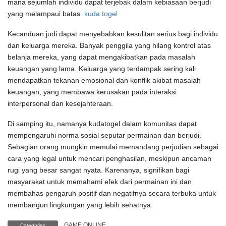
mana sejumlah individu dapat terjebak dalam kebiasaan berjudi
yang melampaui batas.
kuda togel
Kecanduan judi dapat menyebabkan kesulitan serius bagi individu
dan keluarga mereka. Banyak penggila yang hilang kontrol atas
belanja mereka, yang dapat mengakibatkan pada masalah
keuangan yang lama. Keluarga yang terdampak sering kali
mendapatkan tekanan emosional dan konflik akibat masalah
keuangan, yang membawa kerusakan pada interaksi
interpersonal dan kesejahteraan.
Di samping itu, namanya kudatogel dalam komunitas dapat
mempengaruhi norma sosial seputar permainan dan berjudi.
Sebagian orang mungkin memulai memandang perjudian sebagai
cara yang legal untuk mencari penghasilan, meskipun ancaman
rugi yang besar sangat nyata. Karenanya, signifikan bagi
masyarakat untuk memahami efek dari permainan ini dan
membahas pengaruh positif dan negatifnya secara terbuka untuk
membangun lingkungan yang lebih sehatnya.
GAME ONLINE
Categories