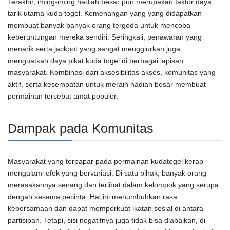
Terakhir, iming-iming hadiah besar pun merupakan faktor daya
tarik utama kuda togel. Kemenangan yang yang didapatkan
membuat banyak banyak orang tergoda untuk mencoba
keberuntungan mereka sendiri. Seringkali, penawaran yang
menarik serta jackpot yang sangat menggiurkan juga
menguatkan daya pikat kuda togel di berbagai lapisan
masyarakat. Kombinasi dari aksesibilitas akses, komunitas yang
aktif, serta kesempatan untuk meraih hadiah besar membuat
permainan tersebut amat populer.
Dampak pada Komunitas
Masyarakat yang terpapar pada permainan kudatogel kerap
mengalami efek yang bervariasi. Di satu pihak, banyak orang
merasakannya senang dan terlibat dalam kelompok yang serupa
dengan sesama pecinta. Hal ini menumbuhkan rasa
kebersamaan dan dapat memperkuat ikatan sosial di antara
partisipan. Tetapi, sisi negatifnya juga tidak bisa diabaikan, di