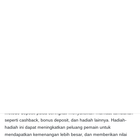
Manfaat Bermain Permainan Dengan
Pulsa
Menggunakan slot pulsa memiliki banyak manfaat yang
menguntungkan bagi para pemain. Salah satu keunggulannya
ialah kenyamanan dalam melakukan transaksi. Dengan
memanfaatkan pulsa, pemain tidak perlu repot-repot mencari
metode pembayaran lain misalnya pemindahan bank atau e-
wallet. Hal ini membuat prosedur deposit dan penarikan dana jadi
lebih cepat dan praktis, dan pemain bisa segera menikmati
permainan tanpa ada kendala.
Selain itu, situs slot pulsa sering menawarkan berbagai bonus
dan promosi yang menggoda. Pemain yang menggunakan
metode deposit pulsa seringkali menyaksikan manfaat tambahan
seperti cashback, bonus deposit, dan hadiah lainnya. Hadiah-
hadiah ini dapat meningkatkan peluang pemain untuk
mendapatkan kemenangan lebih besar, dan memberikan nilai