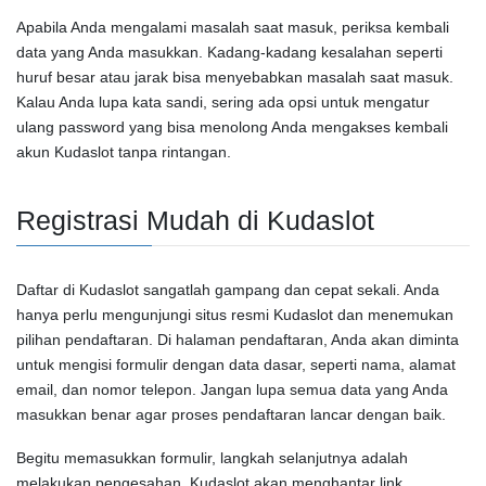
Apabila Anda mengalami masalah saat masuk, periksa kembali
data yang Anda masukkan. Kadang-kadang kesalahan seperti
huruf besar atau jarak bisa menyebabkan masalah saat masuk.
Kalau Anda lupa kata sandi, sering ada opsi untuk mengatur
ulang password yang bisa menolong Anda mengakses kembali
akun Kudaslot tanpa rintangan.
Registrasi Mudah di Kudaslot
Daftar di Kudaslot sangatlah gampang dan cepat sekali. Anda
hanya perlu mengunjungi situs resmi Kudaslot dan menemukan
pilihan pendaftaran. Di halaman pendaftaran, Anda akan diminta
untuk mengisi formulir dengan data dasar, seperti nama, alamat
email, dan nomor telepon. Jangan lupa semua data yang Anda
masukkan benar agar proses pendaftaran lancar dengan baik.
Begitu memasukkan formulir, langkah selanjutnya adalah
melakukan pengesahan. Kudaslot akan menghantar link