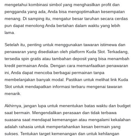
mengetahui kombinasi simbol yang menghasilkan profit dan
pengganda yang ada, Anda bisa mengoptimalkan kesempatan
menang. Di samping itu, mengatur besar taruhan secara cerdas
pun dapat menolong Anda bertahan dalam waktu yang lebih
lama.
Setelah itu, penting untuk menggunakan tawaran istimewa dan
penawaran yang disediakan oleh platform Kuda Slot. Terkadang,
tersedia spin gratis atau tambahan deposit yang bisa menambah
kredit permainan Anda. Dengan cara memanfaatkan penawaran
ini, Anda dapat mencoba berbagai permainan tanpa
membelanjakan banyak modal. Pastikan untuk melihat link Kuda
Slot untuk mendapatkan informasi terbaru mengenai tawaran
menarik.
Akhirnya, jangan lupa untuk menentukan batas waktu dan budget
saat bermain. Mengendalikan perasaan dan tidak terbawa
suasana saat mendapat kemenangan atau mengalami kekalahan
adalah rahasia untuk mempertahankan kesan bermain yang
sukses. Tentukan target kemenangan dan untuk kehilangan