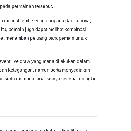
pada permainan tersebut.
 muncul lebih sering daripada dan lainnya,
itu, pemain juga dapat melihat kombinasi
apat menambah peluang para pemain untuk
 event live draw yang mana dilakukan dalam
ambah ketegangan, namun serta menyediakan
au serta membuat analisisnya secepat mungkin
i, nomor-nomor yang keluar diperlihatkan