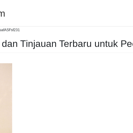
om
safASFsf231
 dan Tinjauan Terbaru untuk Pe