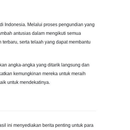
di Indonesia. Melalui proses pengundian yang
rtambah antusias dalam mengikuti semua
an terbaru, serta telaah yang dapat membantu
ikan angka-angka yang ditarik langsung dan
ngkatkan kemungkinan mereka untuk meraih
baik untuk mendekatinya.
sil ini menyediakan berita penting untuk para