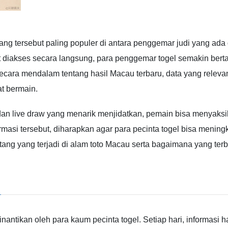
ng tersebut paling populer di antara penggemar judi yang ada 
at diakses secara langsung, para penggemar togel semakin be
i secara mendalam tentang hasil Macau terbaru, data yang relev
t bermain.
 dan live draw yang menarik menjidatkan, pemain bisa menyaks
rmasi tersebut, diharapkan agar para pecinta togel bisa meni
ntang yang terjadi di alam toto Macau serta bagaimana yang ter
ntikan oleh para kaum pecinta togel. Setiap hari, informasi ha