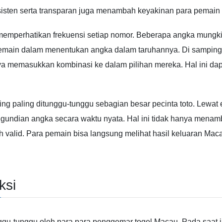
sten serta transparan juga menambah keyakinan para pemain 
 memperhatikan frekuensi setiap nomor. Beberapa angka mungkin
a pemain dalam menentukan angka dalam taruhannya. Di samping 
ya memasukkan kombinasi ke dalam pilihan mereka. Hal ini d
ng paling ditunggu-tunggu sebagian besar pecinta toto. Lewat
ngundian angka secara waktu nyata. Hal ini tidak hanya men
 valid. Para pemain bisa langsung melihat hasil keluaran Mac
ksi
gu-tunggu oleh para para penggemar togel Macau. Pada saat in